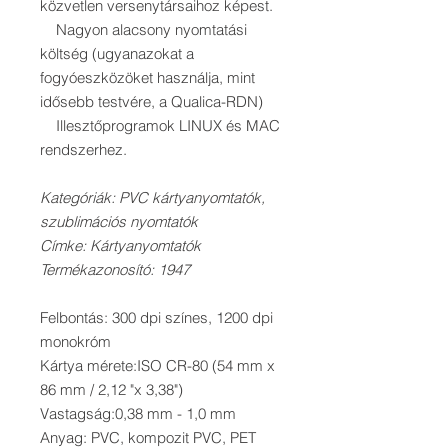
közvetlen versenytársaihoz képest.
Nagyon alacsony nyomtatási
költség (ugyanazokat a
fogyóeszközöket használja, mint
idősebb testvére, a Qualica-RDN)
Illesztőprogramok LINUX és MAC
rendszerhez.
Kategóriák: PVC kártyanyomtatók,
szublimációs nyomtatók
Címke: Kártyanyomtatók
Termékazonosító: 1947
Felbontás: 300 dpi színes, 1200 dpi
monokróm
Kártya mérete:ISO CR-80 (54 mm x
86 mm / 2,12 "x 3,38")
Vastagság:0,38 mm - 1,0 mm
Anyag: PVC, kompozit PVC, PET