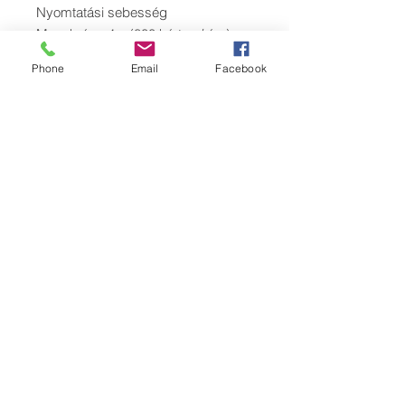
Nyomtatási sebesség
Monokróm: 4s. (800 kártya / óra)
YMCKO: 23s. (156 kártya / óra)
Phone
Email
Facebook
Kapacitás
Autoloader - 80 kártya
Tartály - 25 kártya
Támogatott operációs rendszer:
Windows 7/8/10 / MAC OS és
LINUX
Memória: 64M RAM
Kommunikáció USB csatlakozás,
Ethernet
Tápellátás:AC 110/220 V, 50-60 Hz)
Fogyasztás65 W (max.)
Üzemi hőmérséklet:15°C - 35°C
Működési páratartalom:20% - 80%
Méretek:(Sz x Ma x M) 172 mm x
377 mm x 190 mm
Súly:3,4 kg / 10 font