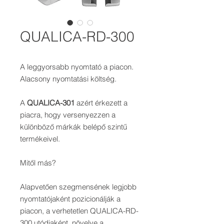
QUALICA-RD-300
A leggyorsabb nyomtató a piacon.
Alacsony nyomtatási költség.
A
QUALICA-301
azért érkezett a
piacra, hogy versenyezzen a
különböző márkák belépő szintű
termékeivel.
Mitől más?
Alapvetően szegmensének legjobb
nyomtatójaként pozicionálják a
piacon, a verhetetlen QUALICA-RD-
300 utódjaként, növelve a