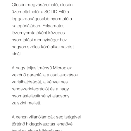
Olcsón megvásárolható, olcsón
üzemeltethető: a SOLID F40 a
leggazdaságosabb nyomtató a
kategóriájában. Folyamatos
lézernyomtatóként közepes
nyomtatási mennyiségekhez
nagyon széles körű alkalmazást
kínál.
A nagy teljesítményű Microplex
vezérlő garantálja a csatlakozások
variálhatóságát, a kényelmes
rendszerintegrációt és a nagy
nyomásteljesítményt alacsony
zajszint mellett.
A xenon villanólámpák segítségével
történő hidegolvasztás lehetővé
teszi az olyan hőérzékeny