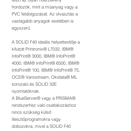
hordozók, mint a műanyag vagy a
PVC feldolgozását. Az olvasztás a
vastagabb anyagok esetében is
egyszerű.
A SOLID F40 ideális helyettesítője a
kifutott Printronix® L7032, IBM®
InfoPrint® 3000, IBM® InfoPrint®
4000, IBM® InfoPrint® 6500, IBM®
InfoPrint® 100, IBM® InfoPrint® 75,
OCE® Variostream, Okidata® ML
sorozatú és SOLID 32E
nyomtatóknak.
A BlueServer® vagy a PRISMA®
rendszerhez való csatlakozáshoz
nincs szükség külső
illesztőprogramokra vagy
dobozokra, mivel a SOLID F40