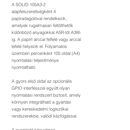
A SOLID 105A3-2
alapfelszereltségként 4
papíradagolóval rendelkezik,
amelyek rugalmasan feltölthetők
különböző anyagokkal A5R-től A3W-
ig. A papírt arccal felfelé vagy arccal
lefelé helyezik el. Folyamatos
üzemben percenként 105 oldal (A4)
nyomtatási teljesítménye
nyomtatható.
A gyors első oldal az opcionális
GPIO interfésszel együtt olyan
nyomtatási rendszert biztosít, amely
könnyen integrálható a gyártási
vagy kereskedelmi logisztikai
rendszerekbe, valódi kézfogással.
A nyomtató kényelmes