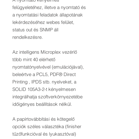
felügyeletéhez, illetve a nyomtató és
a nyomtatási feladatok állapotának
lekérdezéséhez webes felület,
status out és SNMP áll
rendelkezésre.
Az intelligens Microplex vezérlő
több mint 40 elérhető
nyomtatónyelvével (emulációjával),
beleértve a PCL5, PDF® Direct
Printing , IPDS stb. nyelveket, a
SOLID 105A3-2-t kényelmesen
integrálhatja szoftverkörnyezetébe
időigényes beállítások nélkül.
A papírtovábbítási és kötegelő
opciók széles választéka (finisher
tűzőfunkcióval és lyukasztóval)