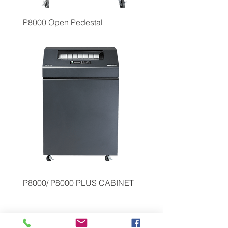
P8000 Open Pedestal
P8000/ P8000 PLUS CABINET
A munka nem állhat meg, ezért a mi
nyomtatóink sem fognak!