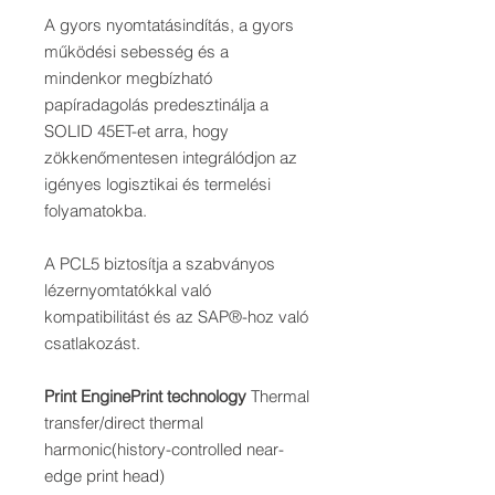
A gyors nyomtatásindítás, a gyors
működési sebesség és a
mindenkor megbízható
papíradagolás predesztinálja a
SOLID 45ET-et arra, hogy
zökkenőmentesen integrálódjon az
igényes logisztikai és termelési
folyamatokba.
A PCL5 biztosítja a szabványos
lézernyomtatókkal való
kompatibilitást és az SAP®-hoz való
csatlakozást.
Print EnginePrint technology
Thermal
transfer/direct thermal
harmonic(history-controlled near-
edge print head)