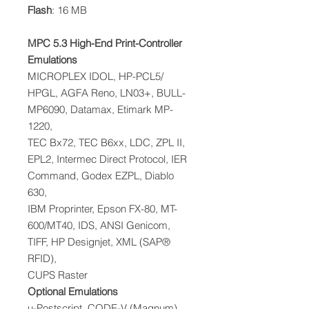
Flash
: 16 MB
MPC 5.3 High-End Print-Controller
Emulations
MICROPLEX IDOL, HP-PCL5/
HPGL, AGFA Reno, LN03+, BULL-
MP6090, Datamax, Etimark MP-
1220,
TEC Bx72, TEC B6xx, LDC, ZPL II,
EPL2, Intermec Direct Protocol, IER
Command, Godex EZPL, Diablo
630,
IBM Proprinter, Epson FX-80, MT-
600/MT40, IDS, ANSI Genicom,
TIFF, HP Designjet, XML (SAP®
RFID),
CUPS Raster
Optional Emulations
μ-Postscript, CODE-V (Magnum),