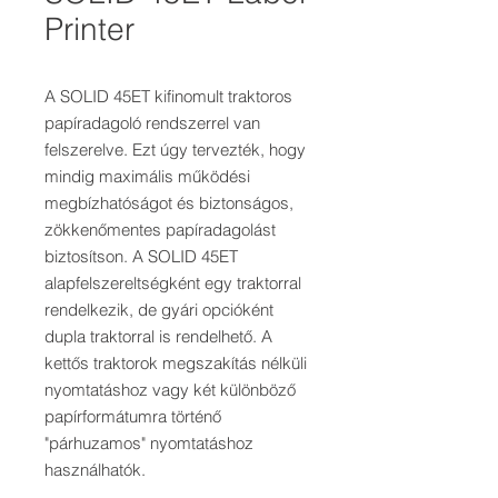
Printer
A SOLID 45ET kifinomult traktoros
papíradagoló rendszerrel van
felszerelve. Ezt úgy tervezték, hogy
mindig maximális működési
megbízhatóságot és biztonságos,
zökkenőmentes papíradagolást
biztosítson. A SOLID 45ET
alapfelszereltségként egy traktorral
rendelkezik, de gyári opcióként
dupla traktorral is rendelhető. A
kettős traktorok megszakítás nélküli
nyomtatáshoz vagy két különböző
papírformátumra történő
"párhuzamos" nyomtatáshoz
használhatók.