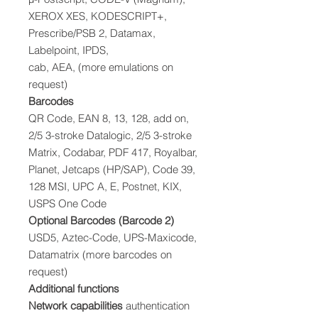
XEROX XES, KODESCRIPT+,
Prescribe/PSB 2, Datamax,
Labelpoint, IPDS,
cab, AEA, (more emulations on
request)
Barcodes
QR Code, EAN 8, 13, 128, add on,
2/5 3-stroke Datalogic, 2/5 3-stroke
Matrix, Codabar, PDF 417, Royalbar,
Planet, Jetcaps (HP/SAP), Code 39,
128 MSI, UPC A, E, Postnet, KIX,
USPS One Code
Optional Barcodes (Barcode 2)
USD5, Aztec-Code, UPS-Maxicode,
Datamatrix (more barcodes on
request)
Additional functions
Network capabilities
authentication