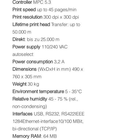
Controller
MPC 5.3
Print speed
up to 45 pages/min
Print resolution
300 dpi x 300 dpi
Lifetime print head
Transfer: up to
50.000 m
Direkt
: bis zu 25.000 m
Power supply
110/240 VAC
autoselect
Power consumption
3,2 A
Dimensions
(WxDxH in mm) 490 x
760 x 305 mm
Weight
30 kg
Environment temperature
5 - 35°C
Relative humidity
45 - 75 % (rel.,
non-condensing)
Interfaces
USB, RS232, RS422IEEE
1284Ethernet-interface10/100 MBit,
bi-directional (TCP/IP)
Memory RAM
: 64 MB