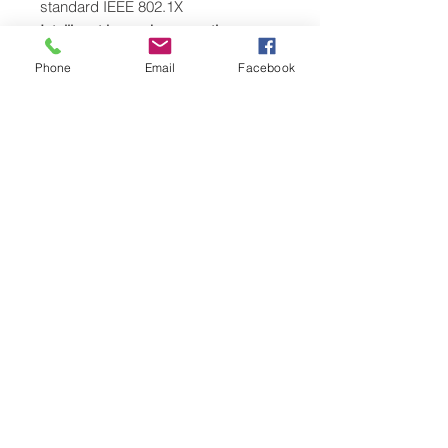
standard IEEE 802.1X
Intelligent barcode generation
on-
the-fly in the printer
Phone
Email
Facebook
Format splitting
in several
subformats by command
Ribbon Save Mode
active from 12
mm unprinted length, to save ribbon
Optional functions
Integrated form management (RFM)
Forms and fonts can be stored in
the flash memory and can be
accessed when needed.
Status-Out
Gives notice of each correctly
printed page via interface. Further
features can be found in the manual.
Programmable GPIO-Interface
(SPS-Control)
EMBEDDED INTELLIGENCE –