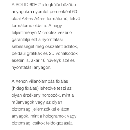
A SOLID 60E-2 a legkülönbözőbb
anyagokra nyomtat percenként 60
oldal A4-es A4-es formátumú, fekvő
formátumú oldalra. A nagy
teljesítményű Microplex vezérlő
garantálja ezt a nyomtatási
sebességet még összetett adatok,
például grafikák és 2D vonalkódok
esetén is, akár 16 hüvelyk széles
nyomtatási anyagon.
A Xenon villanólámpás fixálás
(hideg fixálás) lehetővé teszi az
olyan érzékeny hordozók, mint a
műanyagok vagy az olyan
biztonsági jellemzőkkel ellátott
anyagok, mint a hologramok vagy
biztonsági csíkok feldolgozását.