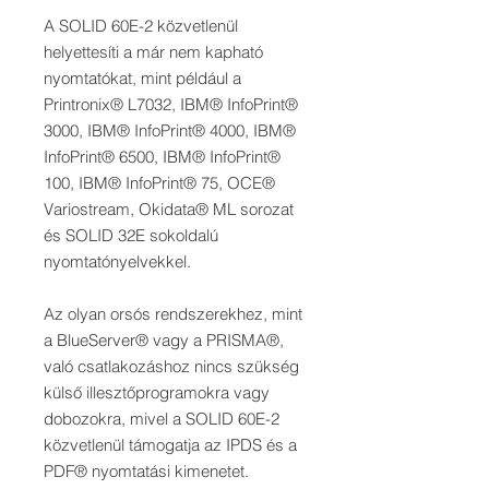
A SOLID 60E-2 közvetlenül
helyettesíti a már nem kapható
nyomtatókat, mint például a
Printronix® L7032, IBM® InfoPrint®
3000, IBM® InfoPrint® 4000, IBM®
InfoPrint® 6500, IBM® InfoPrint®
100, IBM® InfoPrint® 75, OCE®
Variostream, Okidata® ML sorozat
és SOLID 32E sokoldalú
nyomtatónyelvekkel.
Az olyan orsós rendszerekhez, mint
a BlueServer® vagy a PRISMA®,
való csatlakozáshoz nincs szükség
külső illesztőprogramokra vagy
dobozokra, mivel a SOLID 60E-2
közvetlenül támogatja az IPDS és a
PDF® nyomtatási kimenetet.