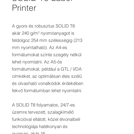
Printer
A gyors és robusztus SOLID T8
akár 240 g/m² nyomóanyagot is
feldolgoz 254 mm szélességig (213
mm nyomtatható). Az A4-es
formátumokat szinte szegély nélkül
lehet nyomtatni. Az A5-ös
formátumokat, például a GTL / VDA
címkéket, az optimálisan éles szélű
és olvasható vonalkódok érdekében
fekvő formátumban lehet nyomtatni.
A SOLID T8 folyamatos, 24/7-es
üzemre tervezett, szalagkímélő
funkcióval ellátott, közel élvonalbeli
technológiája hatékonyan és
gyorsan, akár 16