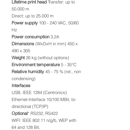
Lifetime print head
Transfer: up to
50.000 m
Direct: up to 25.000 m
Power supply
100 - 240 VAC, 50/60
Hz
Power consumption
3,2A
Dimensions
(WxDxH in mm) 450 x
490 x 305
Weight
26 kg (without options)
Environment temperature
5 - 35°C
Relative humidity
45 - 75 % (rel., non
condensing)
Interfaces
USB, IEEE 1284 (Centronics)
Ethernet-Interface 10/100 MBit, bi-
directional (TCP/IP)
Optional
* RS232, RS422
WIFI: IEEE 802.11 n/g/b, WEP with
64 and 128 Bit,