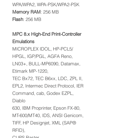
WPA/WPA2, WPA-PSK/WPA2-PSK
Memory RAM
: 256 MB
Flash
: 256 MB
MPC 8.x High-End Print-Controller
Emulations
MICROPLEX IDOL, HP-PCL5/
HPGL, IGP/PGL, AGFA Reno,
LN03+, BULL-MP6090, Datamax,
Etimark MP-1220,
TEC Bx72, TEC B6xx, LDC, ZPL II,
EPL2, Intermec Direct Protocol, IER
Command, cab, Godex EZPL,
Diablo
630, IBM Proprinter, Epson FX-80,
MT-600/MT40, IDS, ANSI Genicom,
TIFF, HP Designjet, XML (SAP®
RFID),
CUPS Raster