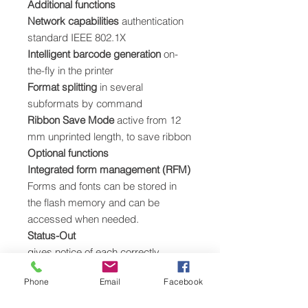
Additional functions
Network capabilities
authentication
standard IEEE 802.1X
Intelligent barcode generation
on-
the-fly in the printer
Format splitting
in several
subformats by command
Ribbon Save Mode
active from 12
mm unprinted length, to save ribbon
Optional functions
Integrated form management (RFM)
Forms and fonts can be stored in
the flash memory and can be
accessed when needed.
Status-Out
gives notice of each correctly
printed page via interface. Further
Phone
Email
Facebook
features can be found in the manual.
Programmable GPIO-Interface